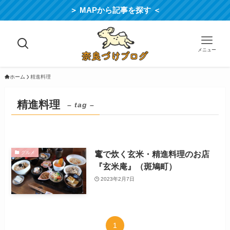
＞ MAPから記事を探す ＜
メニュー
ホーム
精進料理
精進料理
– tag –
竃で炊く玄米・精進料理のお店
グルメ
『玄米庵』（斑鳩町）
2023年2月7日
1