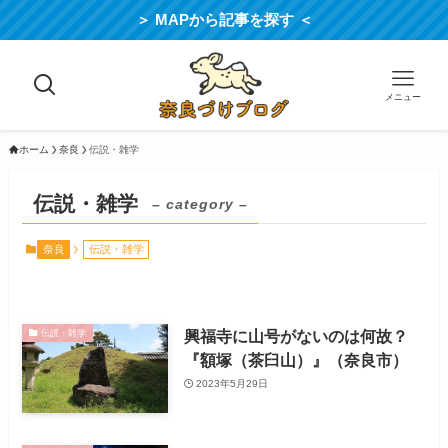
＞ MAPから記事を探す ＜
メニュー
ホーム
奈良
伝説・雑学
伝説・雑学
– category –
奈良
伝説・雑学
興福寺に山号がないのは何故？
伝説・雑学
『額塚（茶臼山）』（奈良市）
2023年5月29日