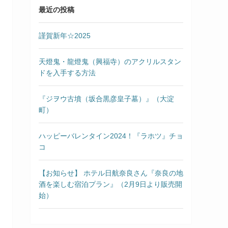
最近の投稿
謹賀新年☆2025
天燈鬼・龍燈鬼（興福寺）のアクリルスタン
ドを入手する方法
『ジヲウ古墳（坂合黒彦皇子墓）』（大淀
町）
ハッピーバレンタイン2024！『ラホツ』チョ
コ
【お知らせ】 ホテル日航奈良さん『奈良の地
酒を楽しむ宿泊プラン』（2月9日より販売開
始）