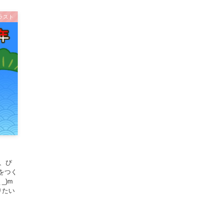
ラスト
、ぴ
をつく
_)m
りたい