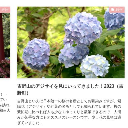
寺社
観光
吉野山のアジサイを見にいってきました！2023（吉
野町）
市）・
てい
吉野山といえば日本随一の桜の名所としてお馴染みですが、紫
を訪れ
陽花（アジサイ）や紅葉の名所としても知られています。桜の
和三大
繁忙期に比べれば人も少なくゆっくりと散策できるので、人混
みが苦手な方にもオススメのシーズンです。少し花の見頃は過
ぎていました...