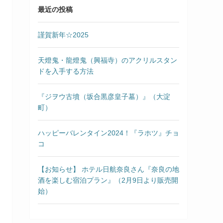
最近の投稿
謹賀新年☆2025
天燈鬼・龍燈鬼（興福寺）のアクリルスタン
ドを入手する方法
『ジヲウ古墳（坂合黒彦皇子墓）』（大淀
町）
ハッピーバレンタイン2024！『ラホツ』チョ
コ
【お知らせ】 ホテル日航奈良さん『奈良の地
酒を楽しむ宿泊プラン』（2月9日より販売開
始）