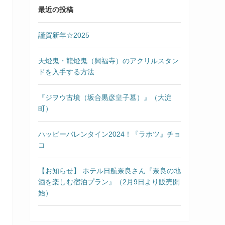
最近の投稿
謹賀新年☆2025
天燈鬼・龍燈鬼（興福寺）のアクリルスタン
ドを入手する方法
『ジヲウ古墳（坂合黒彦皇子墓）』（大淀
町）
ハッピーバレンタイン2024！『ラホツ』チョ
コ
【お知らせ】 ホテル日航奈良さん『奈良の地
酒を楽しむ宿泊プラン』（2月9日より販売開
始）