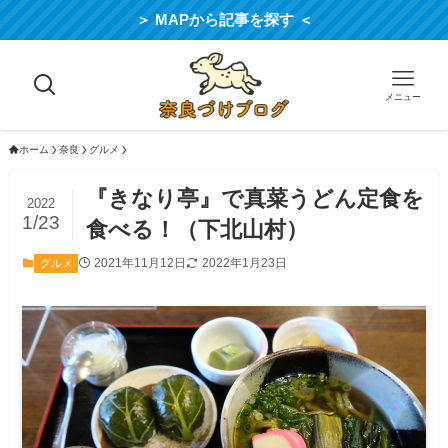
＞ MAPから記事を探す ＜
メニュー
ホーム
奈良
グルメ
『きなり亭』で真菜うどん定食を
2022
1/23
食べる！（下北山村）
2021年11月12日
2022年1月23日
グルメ