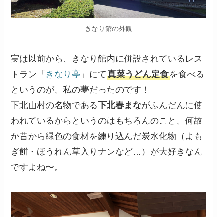
きなり館の外観
実は以前から、きなり館内に併設されているレス
トラン「
きなり亭
」にて
真菜うどん定食
を食べる
というのが、私の夢だったのです！
下北山村の名物である
下北春まな
がふんだんに使
われているからというのはもちろんのこと、何故
か昔から緑色の食材を練り込んだ炭水化物（よも
ぎ餅・ほうれん草入りナンなど…）が大好きなん
ですよね〜。