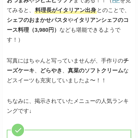
おつまみ
や
ジビエピッツァ
まである！！（
HP
を見
てみると、
料理長がイタリアン出身
とのことで、
シェフのおまかせパスタ
や
イタリアンシェフのコ
ース料理（3,980円）
なども堪能できるようで
す！）
写真にはちゃんと写っていませんが、手作りの
チ
ーズケーキ
、
どらやき
、
真菜のソフトクリーム
な
どスイーツも充実していましたよ〜！！
ちなみに、掲示されていたメニューの人気ランキ
ングです↓