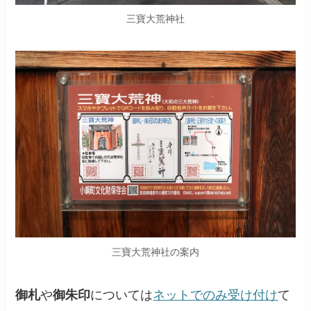
三寶大荒神社
三寶大荒神社の案内
御札
や
御朱印
については
ネットでのみ受け付け
て