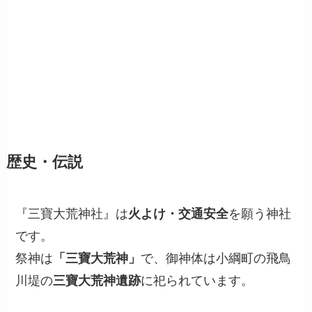
歴史・伝説
『三寶大荒神社』は
火よけ・交通安全
を願う神社
です。
祭神は
「三寶大荒神」
で、御神体は小綱町の飛鳥
川堤の
三寶大荒神遺跡
に祀られています。