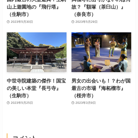
山上遊園地の『飛行塔』
故？『額塚（茶臼山）』
（生駒市）
（奈良市）
2023年5月30日
2023年5月29日
中世寺院建築の傑作！国宝
男女の出会いも！？わが国
の美しい本堂『長弓寺』
最古の市場『海柘榴市』
（生駒市）
（桜井市）
2023年5月25日
2023年3月9日