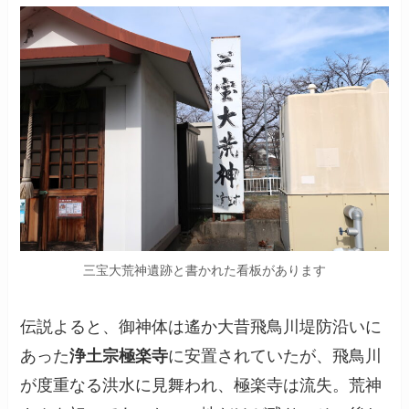
三宝大荒神遺跡と書かれた看板があります
伝説よると、御神体は遙か大昔飛鳥川堤防沿いに
あった
浄土宗極楽寺
に安置されていたが、飛鳥川
が度重なる洪水に見舞われ、極楽寺は流失。荒神