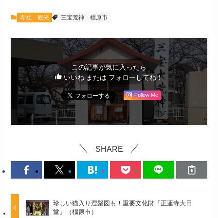
寺社
観光
三宝荒神
橿原市
この記事が気に入ったら
いいね または フォローしてね！
Follow Me
SHARE
珍しい猫入り涅槃図も！重要文化財『正蓮寺大日
堂』（橿原市）