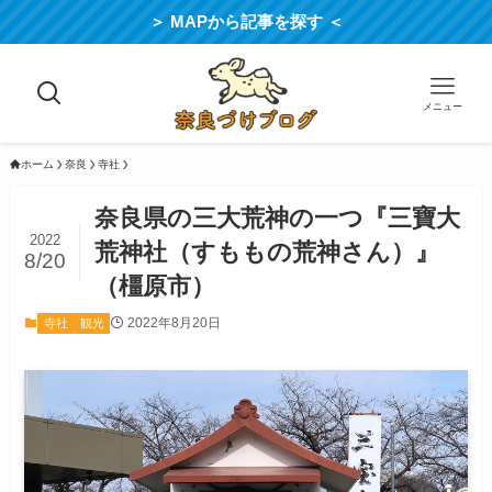
＞ MAPから記事を探す ＜
メニュー
ホーム
奈良
寺社
奈良県の三大荒神の一つ『三寶大
2022
荒神社（すももの荒神さん）』
8/20
（橿原市）
2022年8月20日
寺社
観光