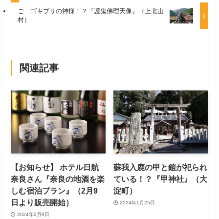
ご…ゴキブリの神様！？『護鬼佛理天像』（上北山
村）
関連記事
【お知らせ】 ホテル日航
蘇我入鹿の甲と鎧が祀られ
奈良さん『奈良の地酒を楽
ている！？『甲神社』（大
しむ宿泊プラン』（2月9
淀町）
日より販売開始）
2024年1月25日
2024年2月9日