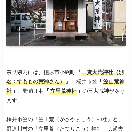
奈良県内には、橿原市小綱町
『
三寶大荒神社（別
名：すももの荒神さん）
』
、桜井市笠
「
笠山荒神
社
」
、野迫川村
「
立里荒神社
」
の
三大荒神
があり
ます。
桜井市笠の「笠山荒（かさやまこう）神社」と、
野迫川村の「立里荒（たてりこう）神社」は過去