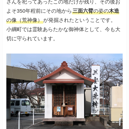
さんを祀ってあったこの地だけが残り、その後お
よそ350年程前にその地から
三面六臂
の姿の
木造
の像（荒神像）
が発掘されたということです。
小綱町では霊験あらたかな御神体として、今も大
切に守られています。