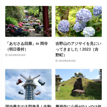
「あぢさゐ回廊」in 岡寺
吉野山のアジサイを見にい
（明日香村）
ってきました！2023（吉
野町）
2023年6月24日
2023年6月23日
国内最古の大型遊具！生駒
興福寺に山号がないのは何